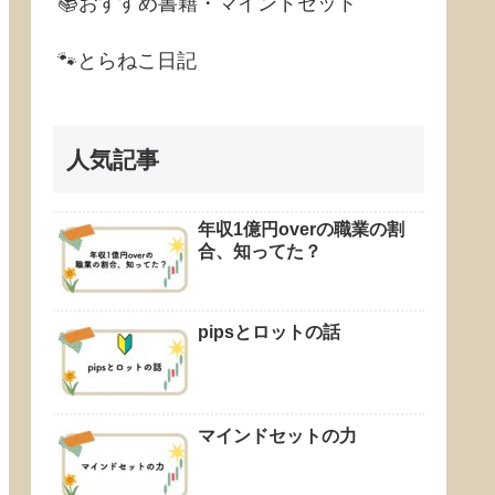
📚おすすめ書籍・マインドセット
🐾とらねこ日記
人気記事
年収1億円overの職業の割
合、知ってた？
pipsとロットの話
マインドセットの力