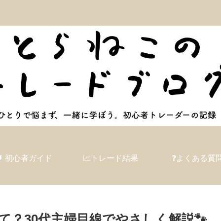
🔰 初心者ガイド
📈トレード結果
❓よくある質
？30代主婦目線でやさしく解説🐾