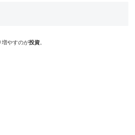
くり増やすのが
投資
。