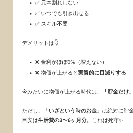
✅ 元本割れしない
✅ いつでも引き出せる
✅ スキル不要
デメリットは👇
❌ 金利がほぼ0%（増えない）
❌ 物価が上がると
実質的に目減りする
今みたいに物価が上がる時代は、
「貯金だけ
ただし、
「いざという時のお金」
は絶対に貯
目安は
生活費の3〜6ヶ月分
。これは死守✨