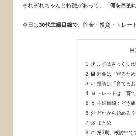
それぞれちゃんと特徴があって、
「何を目的
今日は
30代主婦目線で
、貯金・投資・トレード
目
💰 まずはざっくり
🏦 貯金は「守るた
📈 投資は「育てる
📊 トレードは「育
🌷 主婦目線：どう
💭 どれから始める
🌿 まとめ
🌱 第3期、検討中で