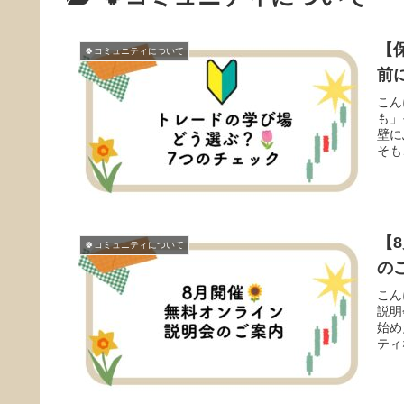
【
🍀コミュニティについて
前
こん
も」
壁に
そも
【
🍀コミュニティについて
の
こん
説明
始め
ティ