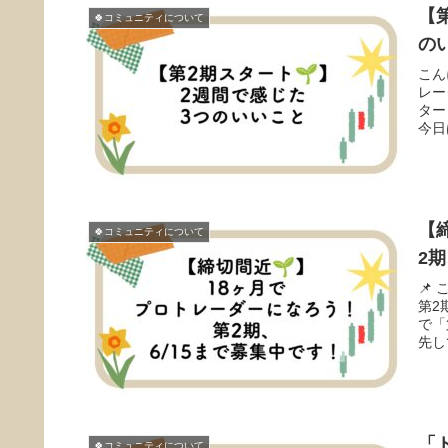
【
🍀コミュニティについて
の
こん
レー
ター
今日
【
🍀コミュニティについて
2
📌
第2
で「
先し
「
🍀コミュニティについて