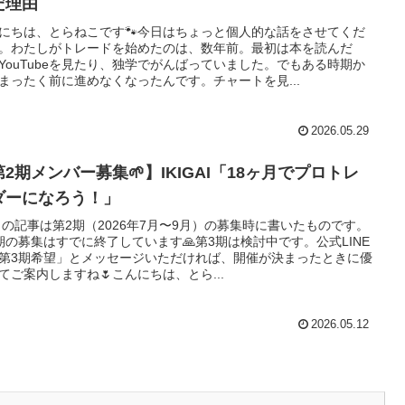
だ理由
にちは、とらねこです🐾今日はちょっと個人的な話をさせてくだ
。わたしがトレードを始めたのは、数年前。最初は本を読んだ
YouTubeを見たり、独学でがんばっていました。でもある時期か
まったく前に進めなくなったんです。チャートを見...
2026.05.29
2期メンバー募集🌱】IKIGAI「18ヶ月でプロトレ
ダーになろう！」
 この記事は第2期（2026年7月〜9月）の募集時に書いたものです。
期の募集はすでに終了しています🙏第3期は検討中です。公式LINE
第3期希望」とメッセージいただければ、開催が決まったときに優
てご案内しますね🌷こんにちは、とら...
2026.05.12