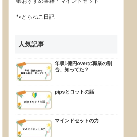
📚おすすめ書籍・マインドセット
🐾とらねこ日記
人気記事
年収1億円overの職業の割
合、知ってた？
pipsとロットの話
マインドセットの力