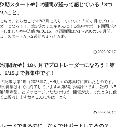
第2期スタート🌱】2週間が経って感じている「3つ
いいこと」
にちは、とらねこです🐾7月に入り、いよいよ「18ヶ月でプロト
ダーになろう！」第2期のミユキさんによる集中サポート期間がス
トしました🌱申込締切は6/15、企画期間は7/1〜9/30の3ヶ月間。
は、スタートから2週間ちょっとが経...
2026.07.17
締切間近🌱】18ヶ月でプロトレーダーになろう！第
期、6/15まで募集中です！
 この記事は第2期（2026年7月〜9月）の募集時に書いたものです。
期の募集はすでに終了しています🙏第3期は検討中です。公式LINE
第3期希望」とメッセージいただければ、開催が決まったときに優
てご案内しますね🌷こんにちは、とら...
2026.06.12
トレードできるのに、なんでサポートしてるの？」