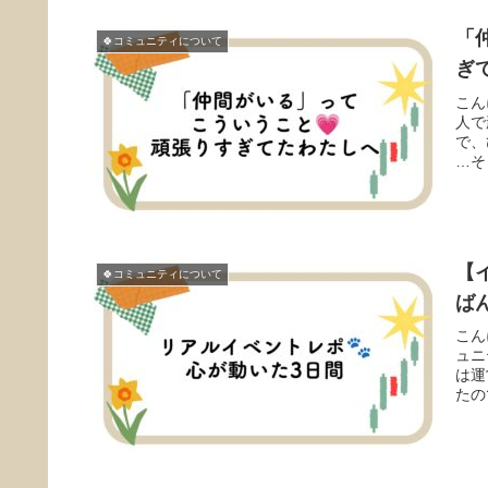
「
🍀コミュニティについて
ぎ
こん
人で
で、
…そ
【
🍀コミュニティについて
ば
こん
ュニ
は運
たの