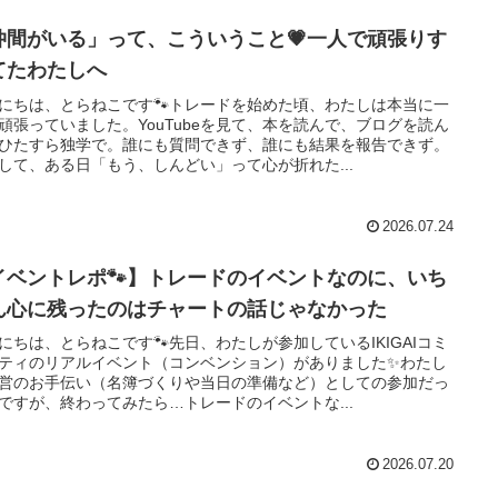
仲間がいる」って、こういうこと💗一人で頑張りす
てたわたしへ
にちは、とらねこです🐾トレードを始めた頃、わたしは本当に一
頑張っていました。YouTubeを見て、本を読んで、ブログを読ん
ひたすら独学で。誰にも質問できず、誰にも結果を報告できず。
して、ある日「もう、しんどい」って心が折れた...
2026.07.24
イベントレポ🐾】トレードのイベントなのに、いち
ん心に残ったのはチャートの話じゃなかった
にちは、とらねこです🐾先日、わたしが参加しているIKIGAIコミ
ティのリアルイベント（コンベンション）がありました✨わたし
営のお手伝い（名簿づくりや当日の準備など）としての参加だっ
ですが、終わってみたら…トレードのイベントな...
2026.07.20