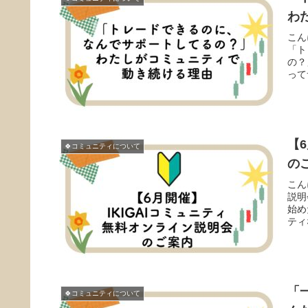
わ
こん
「ト
の？
って
【
🍀コミュニティについて
の
こん
説明
始め
ティ
「
🍀コミュニティについて