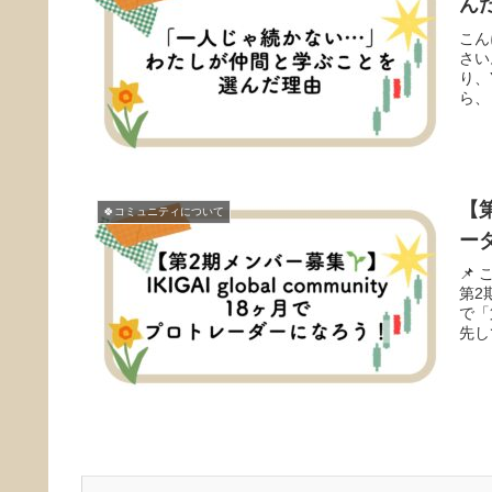
ん
こん
さい
り、
ら、
【第
🍀コミュニティについて
ー
📌
第2
で「
先し