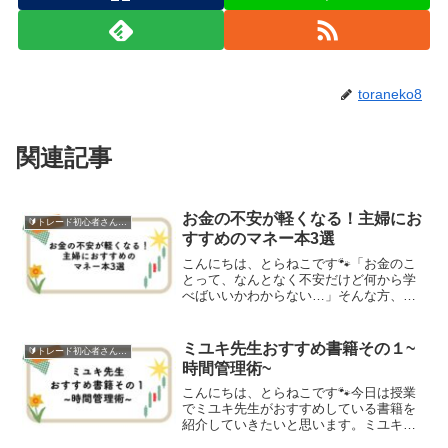
toraneko8
関連記事
お金の不安が軽くなる！主婦にお
🔰トレード初心者さん向け
すすめのマネー本3選
こんにちは、とらねこです🐾「お金のこ
とって、なんとなく不安だけど何から学
べばいいかわからない…」そんな方、多
いのではないでしょうか。わたしも以前
は「お金の本＝難しそう」というイメー
ジがあってなかなか手が伸びませんでし
ミユキ先生おすすめ書籍その１~
🔰トレード初心者さん向け
た。でも読んでみたら、「...
時間管理術~
こんにちは、とらねこです🐾今日は授業
でミユキ先生がおすすめしている書籍を
紹介していきたいと思います。ミユキ先
生おすすめ書籍で学ぼう！ミユキ先生が