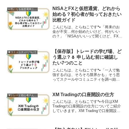
おすすめされていた、たくさんある書籍
の中で、今日ご紹介する本はここ最近の
NISAとFXと仮想通貨、どれから
👀気になる仮想通貨ニュース
授業で紹介されていたもの...
始める？初心者が知っておきたい
比較ガイド
こんにちは、とらねこです🐾「将来のお
金が不安…何か始めたいけど、何がいい
の？」「NISAがいいって聞くけど、FXや
仮想通貨も気になる…」最近、こんなご
相談をいただくことがすごく増えまし
た。テレビやSNSでも投資の話題を見か
【保存版】トレードの学び場、ど
🍀コミュニティについて
けることが多くなり...
う選ぶ？🌷 申し込む前に確認し
たい7つのこと
こんにちは、とらねこです🐾「一人で勉
強するのは、そろそろ限界かも」そう思
ってスクールやコミュニティを調べ始め
ると、今度は別の壁にぶつかります。数
が多すぎて、どれが本物なのか分からな
いそもそも、こういうのって怪しくない
XM Tradingの口座開設の仕方
🔰トレード初心者さん向け
の？わたしも、一人で勉強...
こんにちは、とらねこです🐾今日はXM
Tradingの口座開設の仕方についてご紹介
していきます。XM Tradingで口座開設す
るおすすめポイント今日は海外のFXブロ
ーカー「XM Trading」の口座開設を説明
していきたいと思います。XM...