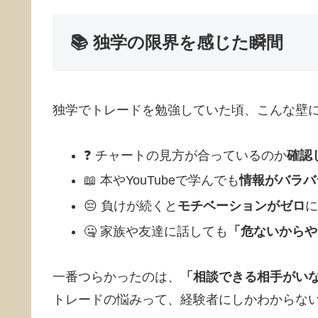
📚 独学の限界を感じた瞬間
独学でトレードを勉強していた頃、こんな壁に
❓ チャートの見方が合っているのか
確認
📖 本やYouTubeで学んでも
情報がバラバ
😔 負けが続くと
モチベーションがゼロ
に
🤐 家族や友達に話しても
「危ないからや
一番つらかったのは、
「相談できる相手がい
トレードの悩みって、経験者にしかわからな