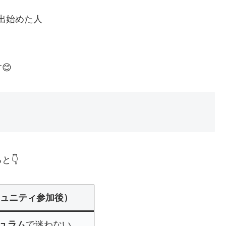
出始めた人
😊
と👇
コミュニティ参加後）
ュラム
で迷わない