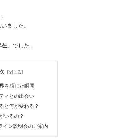
う。
思いました。
存在」
でした。
次
限界を感じた瞬間
ニティとの出会い
いると何が変わる？
人がいるの？
ンライン説明会のご案内