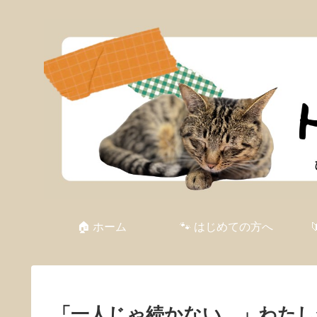
🏠 ホーム
🐾 はじめての方へ
「一人じゃ続かない…」わたし