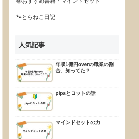
📚おすすめ書籍・マインドセット
🐾とらねこ日記
人気記事
年収1億円overの職業の割
合、知ってた？
pipsとロットの話
マインドセットの力