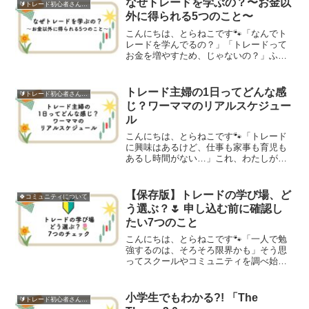
なぜトレードを学ぶの？〜お金以
🔰トレード初心者さん向け
授業で紹介されていたもの...
外に得られる5つのこと〜
こんにちは、とらねこです🐾「なんでト
レードを学んでるの？」「トレードって
お金を増やすため、じゃないの？」ふと
聞かれた時に、わたしの中で答えがじわ
っと変わってきたのを感じました。最初
は「お金のため」だったんです、確か
トレード主婦の1日ってどんな感
🔰トレード初心者さん向け
に。でも、続けていくうちに...
じ？ワーママのリアルスケジュー
ル
こんにちは、とらねこです🐾「トレード
に興味はあるけど、仕事も家事も育児も
あるし時間がない…」これ、わたしが一
番よく聞く相談のひとつです。そして、
わたし自身もまったく同じ状況です。わ
たしは働きながらのワーママ🏃‍♀️正直、人
【保存版】トレードの学び場、ど
🍀コミュニティについて
より忙しい方だと思...
う選ぶ？🌷 申し込む前に確認し
たい7つのこと
こんにちは、とらねこです🐾「一人で勉
強するのは、そろそろ限界かも」そう思
ってスクールやコミュニティを調べ始め
ると、今度は別の壁にぶつかります。数
が多すぎて、どれが本物なのか分からな
いそもそも、こういうのって怪しくない
小学生でもわかる?! 「The
🔰トレード初心者さん向け
の？わたしも、一人で勉強...