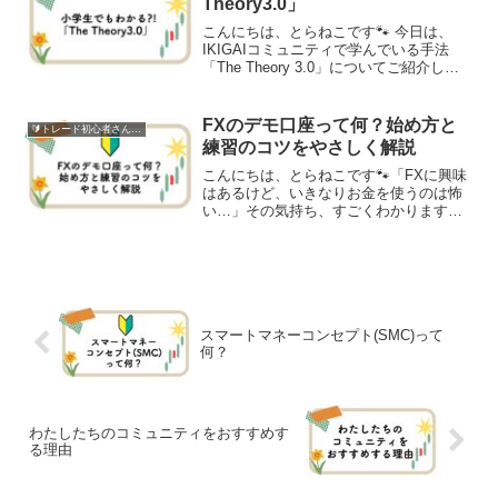
Theory3.0」
こんにちは、とらねこです🐾 今日は、
IKIGAIコミュニティで学んでいる手法
「The Theory 3.0」についてご紹介しま
す！FXは難しくて危ないもの？「自宅で
収入が得られる」「24時間トレードでき
る」そんな理由で、FXに注目が集まっ
FXのデモ口座って何？始め方と
🔰トレード初心者さん向け
て...
練習のコツをやさしく解説
こんにちは、とらねこです🐾「FXに興味
はあるけど、いきなりお金を使うのは怖
い…」その気持ち、すごくわかります。
わたしもまったく同じでした。チャート
の見方も、注文の仕方も、何もわからな
い状態。そんな自分がリアルなお金でト
レードなんて、ぜったい...
スマートマネーコンセプト(SMC)って
何？
わたしたちのコミュニティをおすすめす
る理由