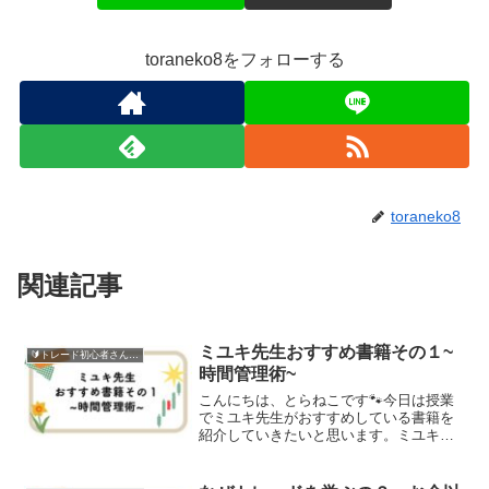
toraneko8をフォローする
toraneko8
関連記事
ミユキ先生おすすめ書籍その１~
🔰トレード初心者さん向け
時間管理術~
こんにちは、とらねこです🐾今日は授業
でミユキ先生がおすすめしている書籍を
紹介していきたいと思います。ミユキ先
生おすすめ書籍で学ぼう！ミユキ先生が
おすすめされていた、たくさんある書籍
の中で、今日ご紹介する本はここ最近の