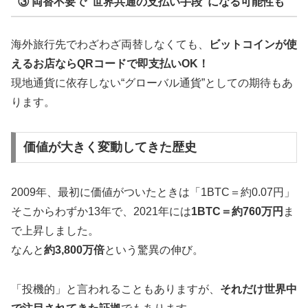
③ 両替不要で“世界共通の支払い手段”になる可能性も
海外旅行先でわざわざ両替しなくても、
ビットコインが使
えるお店ならQRコードで即支払いOK！
現地通貨に依存しない“グローバル通貨”としての期待もあ
ります。
価値が大きく変動してきた歴史
2009年、最初に価値がついたときは「1BTC＝約0.07円」
そこからわずか13年で、2021年には
1BTC＝約760万円
ま
で上昇しました。
なんと
約3,800万倍
という驚異の伸び。
「投機的」と言われることもありますが、
それだけ世界中