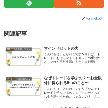
toraneko8
関連記事
マインドセットの力
📚おすすめ書籍・マインドセット
こんにちは、とらねこです🐾今日は、ト
レードにおけるマインドセットの重要性
と、それが日常生活にもたらす影響につ
いてお話ししたいと思います。🧠 トレー
ドにおけるマインドセットトレードで成
功するためには、適切なマインドセット
が欠かせません。市場の...
なぜトレードを学ぶの？〜お金以
🔰トレード初心者さん向け
外に得られる5つのこと〜
こんにちは、とらねこです🐾「なんでト
レードを学んでるの？」「トレードって
お金を増やすため、じゃないの？」ふと
聞かれた時に、わたしの中で答えがじわ
っと変わってきたのを感じました。最初