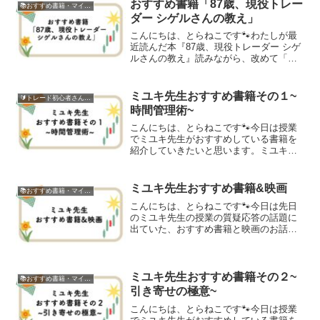
は「お金のため」だったんです、確か
おすすめ書籍「87歳、現役トレー
📚おすすめ書籍・マインドセット
に。でも、続けていくうちに...
ダー シゲルさんの教え」
こんにちは、とらねこです🐾わたしが最
近読んだ本『87歳、現役トレーダー シゲ
ルさんの教え』読みながら、改めて「ト
レードって一生涯のスキルだな」と感じ
ました。トレードを始めようかな？でも
どうしようかな？なんだか怖いし、始め
ミユキ先生おすすめ書籍その１~
🔰トレード初心者さん向け
れるかな？実際に初め...
時間管理術~
こんにちは、とらねこです🐾今日は授業
でミユキ先生がおすすめしている書籍を
紹介していきたいと思います。ミユキ先
生おすすめ書籍で学ぼう！ミユキ先生が
おすすめされていた、たくさんある書籍
の中で、今日ご紹介する本はここ最近の
ミユキ先生おすすめ書籍&映画
📚おすすめ書籍・マインドセット
授業で紹介されていたもの...
こんにちは、とらねこです🐾今日は先日
のミユキ先生の授業の質疑応答の話題に
出ていた、おすすめ書籍と映画のお話を
したいと思います。人生の勝負は、朝で
決まる。先日の授業で紹介されていたの
は、以前も漫画版をご紹介した、千田琢
哉さんの「人生の勝負は、...
ミユキ先生おすすめ書籍その２~
📚おすすめ書籍・マインドセット
引き寄せの極意~
こんにちは、とらねこです🐾今日は授業